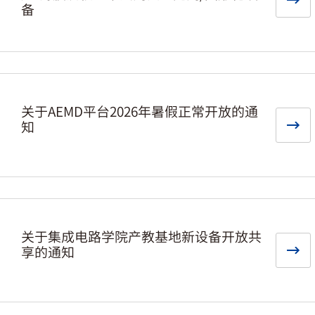
备
关于AEMD平台2026年暑假正常开放的通
知
关于集成电路学院产教基地新设备开放共
享的通知