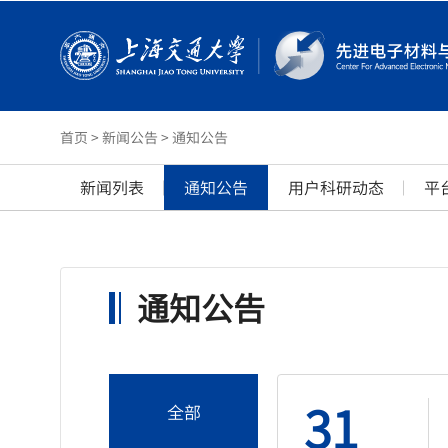
首页
>
新闻公告
>
通知公告
新闻列表
通知公告
用户科研动态
平
通知公告
31
全部