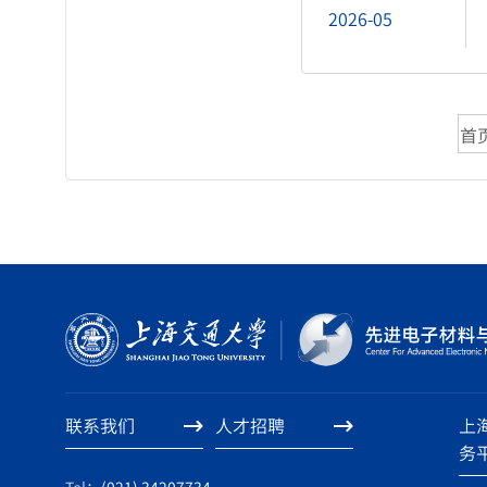
2026-05
首
联系我们
人才招聘
上
务