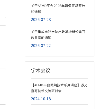
关于AEMD平台2026年暑假正常开放
的通知
2026-07-28
关于集成电路学院产教基地新设备开
放共享的通知
2026-07-22
学术会议
【AEMD平台微纳技术系列讲座】激光
直写技术交流研讨会
2024-10-18