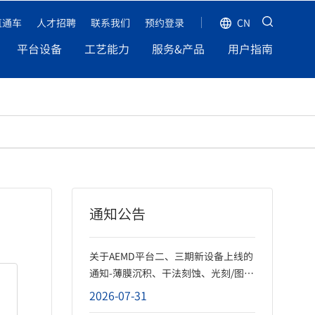
直通车
人才招聘
联系我们
预约登录
CN
平台设备
工艺能力
服务&产品
用户指南
通知公告
关于AEMD平台二、三期新设备上线的
通知-薄膜沉积、干法刻蚀、光刻/图形
化设备
2026-07-31