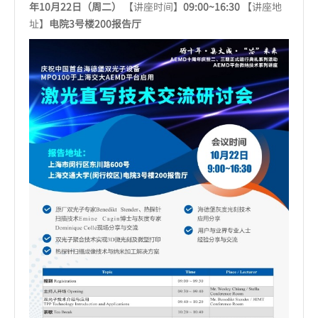
年
10
月
22
日（周二）
【讲座时间】
09:00~16:30
【讲座地
址】
电院
3
号楼
200
报告厅