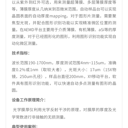
以从紫外到红外可选，用来测量超薄膜、多层薄膜厚度等
等，薄膜厚度从几纳米到百微米范围，自动样品台可以实现
晶圆表面的自动厚度mapping。对于图形片测量，需要聚
焦型光斑，并配合图形识别功能以实现精准微区位置的测
量。在AEMD平台主要用于介质薄膜、有机薄膜、aSi等的厚
度测量，对于已经图形化的图形，利用图形识别功能实现自
动化微区测量。
技术指标：
波长范围190-1700nm，厚度测试范围4nm~115um，准确
度0.2%或1nm（取较大者），光斑大小：17um（15X物
镜，250um孔径），样品台直径200mm，XY移动平台，软
件具有图形识别功能，可以快速自动多点测量有图形的晶
圆。
设备工作原理简介：
光学膜厚仪利用光学反射干涉的原理，对膜厚的厚度及光
‌
学常数进行非接触的无损测量。
典型使用案例：