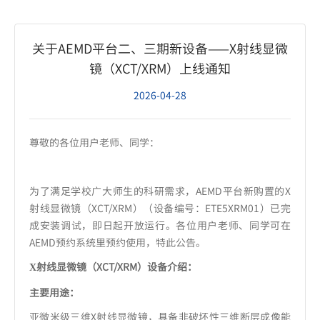
关于AEMD平台二、三期新设备——X射线显微
镜（XCT/XRM）上线通知
2026-04-28
尊敬的各位用户老师、同学：
为了满足学校广大师生的科研需求，AEMD平台新购置的X
射线显微镜（XCT/XRM）（设备编号：ETE5XRM01）已完
成安装调试，即日起开放运行。各位用户老师、同学可在
AEMD预约系统里预约使用，特此公告。
射线显微镜（XCT/XRM）设备介绍：
X
主要用途：
亚微米级三维X射线显微镜，具备非破坏性三维断层成像能