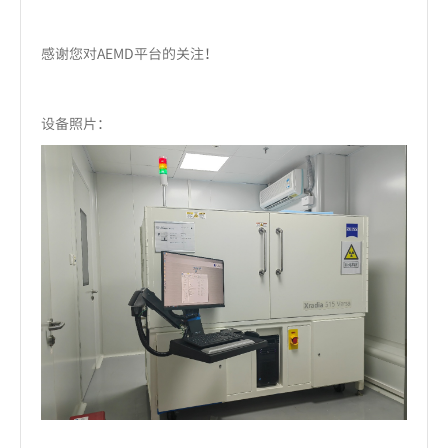
感谢您对AEMD平台的关注！
设备照片：