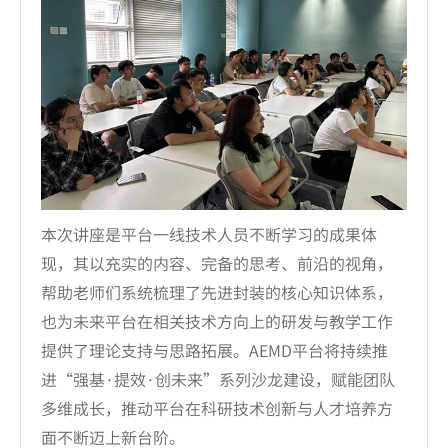
本次讲座是平台一线技术人员不断学习的成果体
现，其以充实的内容、完备的思考、前沿的视角，
帮助老师们系统梳理了先进封装的核心知识体系，
也为未来平台在相关技术方向上的研发与教学工作
提供了理论支持与思路拓展。AEMD平台将持续推
进“强基·提效·创未来”系列沙龙建设，赋能团队
多维成长，推动平台在科研技术创新与人才培养方
面不断迈上新台阶。