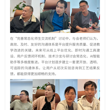
在“完善常态化师生交流机制”讨论中，与会老师们认为，
高效、及时、友好的沟通体系是平台提升服务质量、促进教
学改进的关键。未来可从线上平台优化、即时沟通工具建
设、用户反馈闭环机制、技术沙龙与研讨会常态化、AI智能
助手等多维度推进。平台计划逐步建立一套更开放、透明、
可追踪的沟通体系，让用户从初次实验咨询到工艺结果反
馈，都能获得更加顺畅的支持。