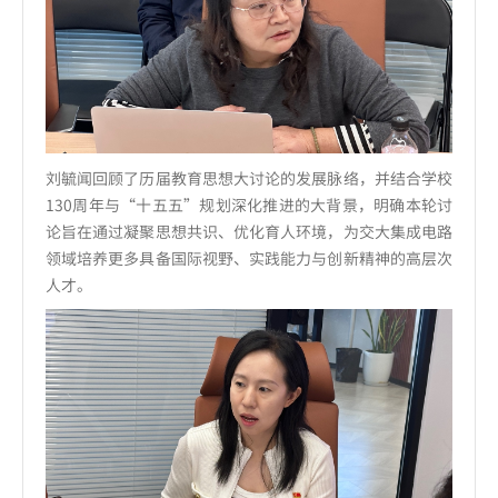
刘毓闻回顾了历届教育思想大讨论的发展脉络，并结合学校
130周年与“十五五”规划深化推进的大背景，明确本轮讨
论旨在通过凝聚思想共识、优化育人环境，为交大集成电路
领域培养更多具备国际视野、实践能力与创新精神的高层次
人才。