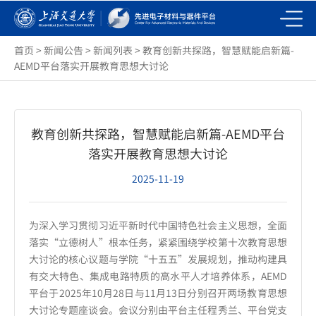
首页
>
新闻公告
>
新闻列表
>
教育创新共探路，智慧赋能启新篇-
AEMD平台落实开展教育思想大讨论
教育创新共探路，智慧赋能启新篇-AEMD平台
落实开展教育思想大讨论
2025-11-19
为深入学习贯彻习近平新时代中国特色社会主义思想，全面
落实“立德树人”根本任务，紧紧围绕学校第十次教育思想
大讨论的核心议题与学院“十五五”发展规划，推动构建具
有交大特色、集成电路特质的高水平人才培养体系，AEMD
平台于2025年10月28日与11月13日分别召开两场教育思想
大讨论专题座谈会。会议分别由平台主任程秀兰、平台党支