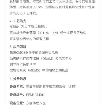
良好的导电性。本次新增的工艺可沉积连续、保形的钌金属
薄膜，尤其适用于
、沟槽结构及对薄膜均匀性有严苛要
TSV
求的先进工艺开发。
2. 工艺能力
支持
寸及以下整片和碎片
8
可与其他导电薄膜（如
、
）组合实现多层结构
TiN
TaN
可实现沟槽结构的保型沉积
3. 应用领域
先进
器件中的金属栅极电极
CMOS
动态随机存取存储器（
）及电容电极
DRAM
铜互连扩散阻挡层
微机电系统（
）中的电极及功能层
MEMS
4. 设备信息
设备名称：
等离子辅助原子层沉积系统（金属）
设备编号：
EFM4ALD01
设备位置：
东区薄膜Ⅳ区