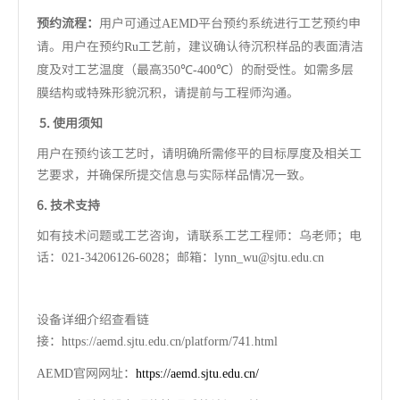
预约流程：
用户可通过
平台预约系统进行工艺预约申
AEMD
请。用户在预约
工艺前，建议确认待沉积样品的表面清洁
Ru
度及对工艺温度（最高
）的耐受性。如需多层
350℃-400℃
膜结构或特殊形貌沉积，请提前与工程师沟通。
5. 使用须知
用户在预约该工艺时，请明确所需修平的目标厚度及相关工
艺要求，并确保所提交信息与实际样品情况一致。
6. 技术支持
如有技术问题或工艺咨询，请联系工艺工程师：乌老师；电
话：
；邮箱：
021-34206126-6028
lynn_wu@sjtu.edu.cn
设备详细介绍查看链
接：
https://aemd.sjtu.edu.cn/platform/741.html
官网网址：
AEMD
https://aemd.sjtu.edu.cn/