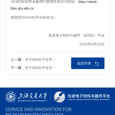
实验室设备预约管理系统访问网址：
AEMD
https://aemd-
lims.sjtu.edu.cn
/
感谢您对
平台的关注！
AEMD
先进电子材料与器件（AEMD）平台
2026年4月29日
上一篇：
关于AEMD平台东区等离子辅助原子层沉积系统（金属）新增NbN（氮化铌）薄膜沉积工艺的通知
返回列表
下一篇：
关于AEMD平台东区高真空多腔室Al(Sc)N反应溅射系统新增SiO2薄膜修平工艺的通知
SERVICE AND INNOVATION FOR
MICRO/NANOTECHNOLOGY