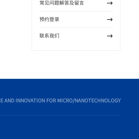
常见问题解答及留言
预约登录
联系我们
CE AND INNOVATION FOR MICRO/NANOTECHNOLOGY