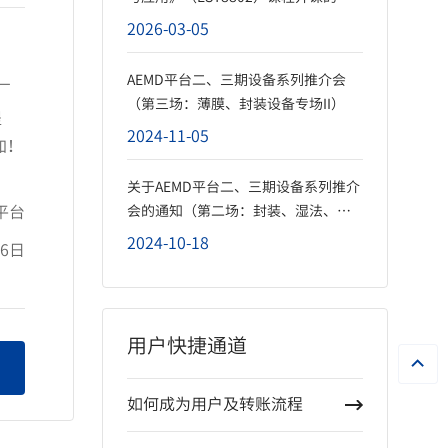
知
2026-03-05
AEMD平台二、三期设备系列推介会
厂
（第三场：薄膜、封装设备专场II）
提
2024-11-05
加！
关于AEMD平台二、三期设备系列推介
平台
会的通知（第二场：封装、湿法、测
试专场）
2024-10-18
16日
用户快捷通道
如何成为用户及转账流程