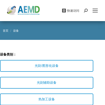
快速访问
Search:
您在这里：
首页
设备
设备类别：
光刻/图形化设备
光刻辅助设备
热加工设备