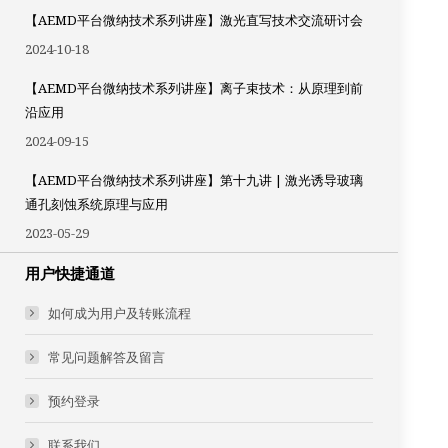
【AEMD平台微纳技术系列讲座】激光直写技术交流研讨会
2024-10-18
【AEMD平台微纳技术系列讲座】离子束技术：从原理到前
沿应用
2024-09-15
【AEMD平台微纳技术系列讲座】第十九讲 | 激光诱导玻璃
通孔刻蚀系统原理与应用
2023-05-29
用户快捷通道
如何成为用户及转账流程
常见问题解答及留言
预约登录
联系我们