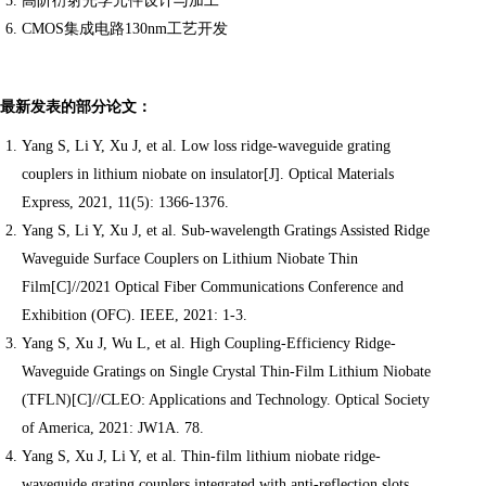
高阶衍射光学元件设计与加工
CMOS集成电路130nm工艺开发
最新发表的部分论文：
Yang S, Li Y, Xu J, et al. Low loss ridge-waveguide grating
couplers in lithium niobate on insulator[J]. Optical Materials
Express, 2021, 11(5): 1366-1376.
Yang S, Li Y, Xu J, et al. Sub-wavelength Gratings Assisted Ridge
Waveguide Surface Couplers on Lithium Niobate Thin
Film[C]//2021 Optical Fiber Communications Conference and
Exhibition (OFC). IEEE, 2021: 1-3.
Yang S, Xu J, Wu L, et al. High Coupling-Efficiency Ridge-
Waveguide Gratings on Single Crystal Thin-Film Lithium Niobate
(TFLN)[C]//CLEO: Applications and Technology. Optical Society
of America, 2021: JW1A. 78.
Yang S, Xu J, Li Y, et al. Thin-film lithium niobate ridge-
waveguide grating couplers integrated with anti-reflection slots