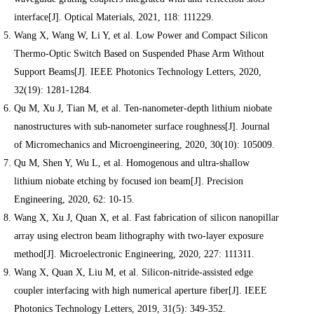
interface[J]. Optical Materials, 2021, 118: 111229.
Wang X, Wang W, Li Y, et al. Low Power and Compact Silicon
Thermo-Optic Switch Based on Suspended Phase Arm Without
Support Beams[J]. IEEE Photonics Technology Letters, 2020,
32(19): 1281-1284.
Qu M, Xu J, Tian M, et al. Ten-nanometer-depth lithium niobate
nanostructures with sub-nanometer surface roughness[J]. Journal
of Micromechanics and Microengineering, 2020, 30(10): 105009.
Qu M, Shen Y, Wu L, et al. Homogenous and ultra-shallow
lithium niobate etching by focused ion beam[J]. Precision
Engineering, 2020, 62: 10-15.
Wang X, Xu J, Quan X, et al. Fast fabrication of silicon nanopillar
array using electron beam lithography with two-layer exposure
method[J]. Microelectronic Engineering, 2020, 227: 111311.
Wang X, Quan X, Liu M, et al. Silicon-nitride-assisted edge
coupler interfacing with high numerical aperture fiber[J]. IEEE
Photonics Technology Letters, 2019, 31(5): 349-352.