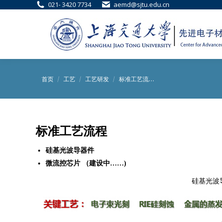
021- 3420 7734
aemd@sjtu.edu.cn
您在这里：
首页
工艺
工艺研发
标准工艺流…
标准工艺流程
硅基光波导器件
微流控芯片 （建设中……)
硅基光波